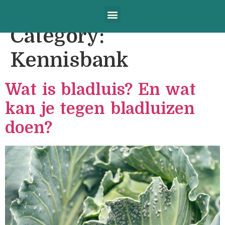
Category:
Kennisbank
Wat is bladluis? En wat
kan je tegen bladluizen
doen?