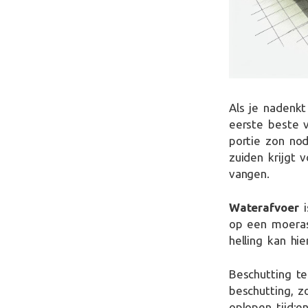
Als je nadenkt
eerste beste v
portie zon nod
zuiden krijgt 
vangen.
Waterafvoer
i
op een moeras 
helling kan hie
Beschutting te
beschutting, z
oplopen tijd;e