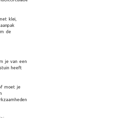
et klei,
 aanpak
om de
om je van een
stuin heeft
of moet je
n
nwerkzaamheden