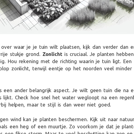
 over waar je je tuin wilt plaatsen, kijk dan verder dan e
rije stukje grond.
Zonlicht
is cruciaal. Je planten hebben
ig. Hou rekening met de richting waarin je tuin ligt. Een
volop zonlicht, terwijl eentje op het noorden veel minder
s een ander belangrijk aspect. Je wilt geen tuin die na 
lijkt. Check hoe snel het water wegloopt na een regenbu
rbij helpen, maar te stijl is dan weer niet goed.
gen wind kan je planten beschermen. Kijk uit naar natuurl
oals een heg of een muurtje. Zo voorkom je dat je plan
ns een fikse storm. Maar te veel beschutting kan zon en l