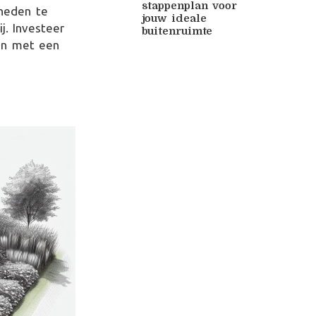
stappenplan voor
heden te
jouw ideale
j. Investeer
buitenruimte
den met een