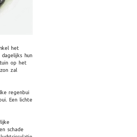
nkel het
 dagelijks hun
 tuin op het
 zon zal
elke regenbui
i. Een lichte
ijke
ten schade
uchtcirculatie