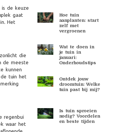
, is de keuze
nplek gaat
Hoe tuin
aanplanten: start
in. Het
zelf met
vergroenen
Wat te doen in
je tuin in
zonlicht die
januari:
 en de meeste
Onderhoudstips
e kunnen
de tuin het
Ontdek jouw
nmerking
droomtuin: Welke
tuin past bij mij?
Is tuin sproeien
nodig? Voordelen
ke regenbui
en beste tijden
ek waar het
 aflopende