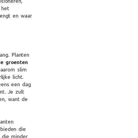
itioneren,
 het
rengt en waar
lang. Planten
e groenten
daarom slim
ijke licht.
 eens een dag
t. Je zult
en, want de
lanten
ebieden die
n die minder