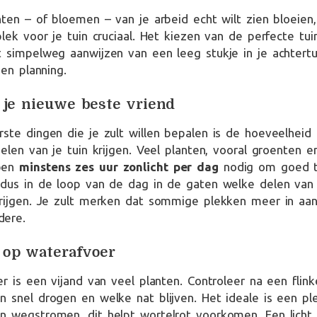
hten – of bloemen – van je arbeid echt wilt zien bloeien
plek voor je tuin cruciaal. Het kiezen van de perfecte tui
 simpelweg aanwijzen van een leeg stukje in je achtertu
 en planning.
s je nieuwe beste vriend
ste dingen die je zult willen bepalen is de hoeveelheid 
delen van je tuin krijgen. Veel planten, vooral groenten
ben
minstens zes uur zonlicht per dag
nodig om goed t
 dus in de loop van de dag in de gaten welke delen van 
krijgen. Je zult merken dat sommige plekken meer in aa
dere.
 op waterafvoer
er is een vijand van veel planten. Controleer na een flin
 snel drogen en welke nat blijven. Het ideale is een pl
n wegstromen, dit helpt wortelrot voorkomen. Een licht