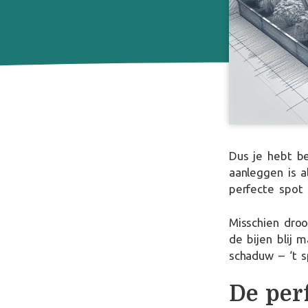
Dus je hebt be
aanleggen is 
perfecte spot 
Misschien dro
de bijen blij m
schaduw – ‘t s
De perf