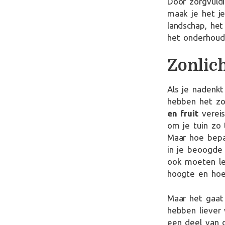
Door zorgvuldi
maak je het je
landschap, het
het onderhoud
Zonlic
Als je nadenkt 
hebben het zon
en fruit
vereis
om je tuin zo t
Maar hoe bepaa
in je beoogde 
ook moeten le
hoogte en hoe
Maar het gaat
hebben liever
een deel van d