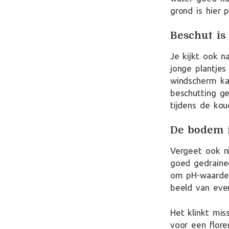
grond is hier p
Beschut is
Je kijkt ook 
jonge plantjes
windscherm ka
beschutting ge
tijdens de ko
De bodem i
Vergeet ook ni
goed gedraine
om pH-waarden 
beeld van eve
Het klinkt mis
voor een flore