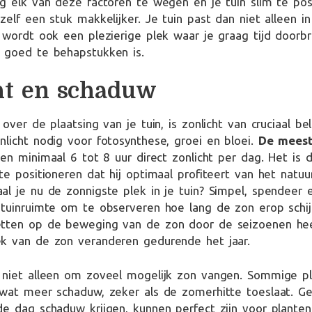
g elk van deze factoren te wegen en je tuin slim te pos
zelf een stuk makkelijker. Je tuin past dan niet alleen in
 wordt ook een plezierige plek waar je graag tijd doorb
 goed te behapstukken is.
ht en schaduw
over de plaatsing van je tuin, is zonlicht van cruciaal be
licht nodig voor fotosynthese, groei en bloei.
De meest
en minimaal 6 tot 8 uur direct zonlicht per dag. Het is 
e positioneren dat hij optimaal profiteert van het natuurl
l je nu de zonnigste plek in je tuin? Simpel, spendeer
tuinruimte om te observeren hoe lang de zon erop schijn
tten op de beweging van de zon door de seizoenen he
k van de zon veranderen gedurende het jaar.
 niet alleen om zoveel mogelijk zon vangen. Sommige p
 wat meer schaduw, zeker als de zomerhitte toeslaat. G
e dag schaduw krijgen, kunnen perfect zijn voor plante