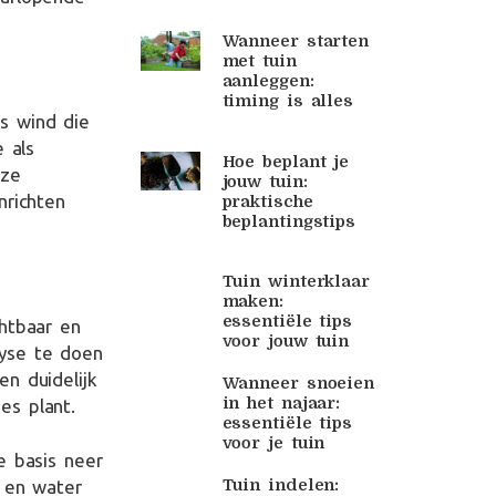
Wanneer starten
met tuin
aanleggen:
timing is alles
s wind die
 als
Hoe beplant je
eze
jouw tuin:
nrichten
praktische
beplantingstips
Tuin winterklaar
maken:
essentiële tips
htbaar en
voor jouw tuin
yse te doen
n duidelijk
Wanneer snoeien
in het najaar:
es plant.
essentiële tips
voor je tuin
e basis neer
Tuin indelen:
n en water