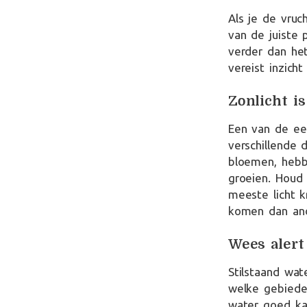
Als je de vruc
van de juiste 
verder dan het
vereist inzicht
Zonlicht i
Een van de eer
verschillende 
bloemen, heb
groeien. Houd
meeste licht 
komen dan an
Wees alert
Stilstaand wat
welke gebieden
water goed ka